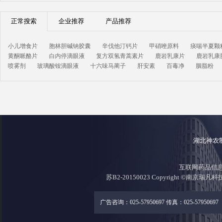
正常搜索
企业推荐
产品推荐
小儿增食片
胞林胆碱钠胶囊
辛伐他汀钙片
甲硝唑原料
痰喘半夏颗
黄酮哌酪片
白内停滴眼液
复方双氢青蒿素片
鹿岩乳康片
鹿岩乳康
喷雾剂
玻璃酸铵滴眼液
十六味马蔺子
肝安素
百毒净
胭脂粉
湖北神农
互联网药品信息证
苏B2-20150023 Copyright ©南京瑞凡
广告咨询：025-57950697 传真：025-57950697